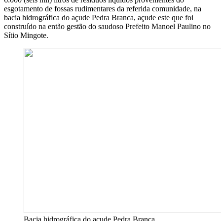
esgotamento de fossas rudimentares
da referida comunidade, na
bacia hidrográfica do açude Pedra Branca, açude este
que foi
c
onstruído na então gestão do saudoso Prefeito Manoel Paulino no
S
ítio
M
ingote.
Bacia hidrográfica do açude Pedra Branca.