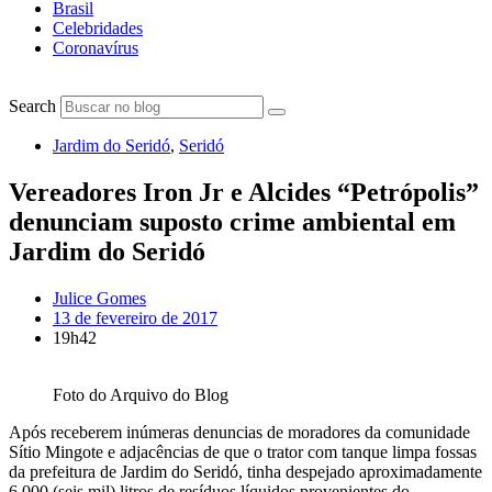
Brasil
Celebridades
Coronavírus
Search
Jardim do Seridó
,
Seridó
Vereadores Iron Jr e Alcides “Petrópolis”
denunciam suposto crime ambiental em
Jardim do Seridó
Julice Gomes
13 de fevereiro de 2017
19h42
Foto do Arquivo do Blog
Após receberem inúmeras
denuncias
de moradores da comunidade
Sítio
Mingote
e adjacências de que o trator com tanque
limpa fossas
da prefeitura de Jardim do Seridó, tinha despejado aproximadamente
6.000 (seis mil) litros de resíduos líquidos provenientes do