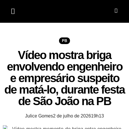
Jardim do Seridó
PB
Vídeo mostra briga
envolvendo engenheiro
e empresário suspeito
de matá-lo, durante festa
de São João na PB
Julice Gomes
2 de julho de 2026
19h13