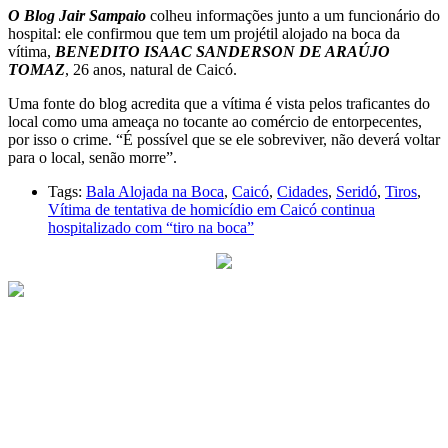
O Blog Jair Sampaio
colheu informações junto a um funcionário do
hospital: ele confirmou que tem um projétil alojado na boca da
vítima,
BENEDITO ISAAC SANDERSON DE ARAÚJO
TOMAZ
, 26 anos, natural de Caicó.
Uma fonte do blog acredita que a vítima é vista pelos traficantes do
local como uma ameaça no tocante ao comércio de entorpecentes,
por isso o crime. “É possível que se ele sobreviver, não deverá voltar
para o local, senão morre”.
Tags:
Bala Alojada na Boca
,
Caicó
,
Cidades
,
Seridó
,
Tiros
,
Vítima de tentativa de homicídio em Caicó continua
hospitalizado com “tiro na boca”