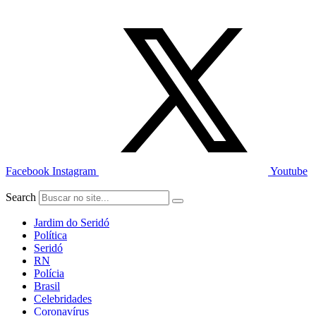
Ir
para
o
conteúdo
Facebook
Instagram
Youtube
Search
Jardim do Seridó
Política
Seridó
RN
Polícia
Brasil
Celebridades
Coronavírus