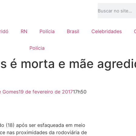
ridó
RN
Polícia
Brasil
Celebridades
Polícia
s é morta e mãe agredi
ce Gomes
19 de fevereiro de 2017
17h50
do (18) após ser esfaqueada em meio
tece nas proximidades da rodoviária de