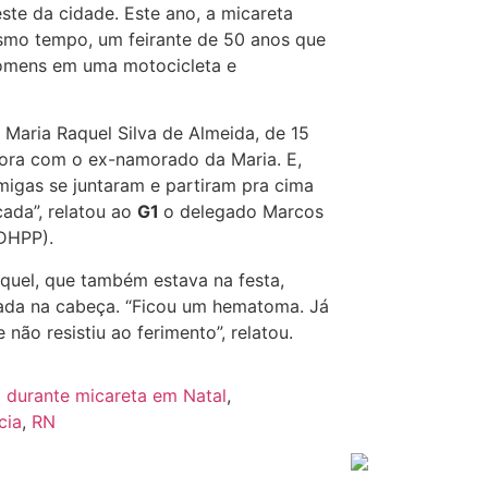
este da cidade.
Este ano, a micareta
esmo tempo, um feirante de 50 anos que
 homens em uma motocicleta e
 Maria Raquel Silva de Almeida, de 15
mora com o ex-namorado da Maria. E,
migas se juntaram e partiram pra cima
cada”, relatou ao
G1
o delegado Marcos
(DHPP).
quel, que também estava na festa,
ada na cabeça. “Ficou um hematoma. Já
 não resistiu ao ferimento”, relatou.
 durante micareta em Natal
,
cia
,
RN