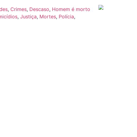
des
,
Crimes
,
Descaso
,
Homem é morto
icídios
,
Justiça
,
Mortes
,
Polícia
,