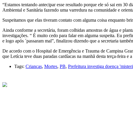
“Estamos tentando antecipar esse resultado porque ele só sai em 30 
Ambiental e Sanitária fazendo uma varredura na comunidade e orient
Suspeitamos que elas tiveram contato com alguma coisa enquanto brin
Ainda conforme a secretária, foram colhidas amostras de água e plant
investigações. “ É muito cedo para falar em alguma suspeita. Eu prefi
e logo após ´passaram mal”, finalizou dizendo que a secretaria tamb
De acordo com o Hospital de Emergência e Trauma de Campina Grande, 
que Letícia teve duas paradas cardíacas na manhã desta terça-feira 
Tags:
Crianças
,
Mortes
,
PB
,
Prefeitura investiga doença 'mister