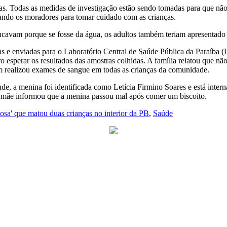
dias. Todas as medidas de investigação estão sendo tomadas para que n
ando os moradores para tomar cuidado com as crianças.
cavam porque se fosse da água, os adultos também teriam apresentado o
as e enviadas para o Laboratório Central de Saúde Pública da Paraíba (
ro esperar os resultados das amostras colhidas. A família relatou que 
ém realizou exames de sangue em todas as crianças da comunidade.
a menina foi identificada como Letícia Firmino Soares e está interna
e a mãe informou que a menina passou mal após comer um biscoito.
iosa' que matou duas crianças no interior da PB
,
Saúde