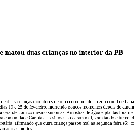
ue matou duas crianças no interior da PB
s de duas crianças moradores de uma comunidade na zona rural de Itabai
dias 19 e 25 de fevereiro, morrendo poucos momentos depois de darem e
 Grande com os mesmo sintomas. Amostras de água e plantas foram en
 na comunidade Cariatá e as vítimas passaram mal, vomitando e tremen
ecretária, afirmando que outra criança passou mal na segunda-feira (6
ovocado as mortes.